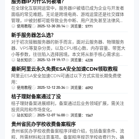
服务器IP为什么何被墙？
在全球化互联网运营中，服务器IP被墙已成为企业与开发者
面临的常见难题。无论是跨境电商、游戏运营还是社交媒体
管理，IP被封都可能导致业务中断、用户流失甚至法律风
2025-12-30 20:14
险。本文将结合真实案例，用简洁语言解析IP被墙的核心原
使用教程
浏览量：5771
因、影响及应对策略，并附上实用工具与架构图。
新手服务器怎么选？
对于初次接触服务器的新手而言，面对云服务器、物理服务
器、VPS等复杂分类，以及CPU核心数、内存容量、带宽大
小等参数，往往陷入选择困境。本文将从新手核心需求出
2025-12-19 19:17
发，结合真实测评数据，提供一套可落地的选型方案
站长知识
浏览量：4228
最新阿里云永久免费ESA安全加速CDN领取教程
阿里云ESA安全加速CDN可通过以下方式实现长期免费使
用：
2025-12-12 20:34
使用教程
浏览量：6092
桔子理财备案通过了没
桔子理财备案进展顺利，备案通过后业务领域扩展，需关注
投资风险和市场变化。
2025-12-07 16:00
站长知识
浏览量：1567
贵州省民办学校收费备案程序
贵州省民办学校收费备案程序详细介绍，包括备案条件、流
程、所需材料和注意事项。备案程序规范学校收费行为，确