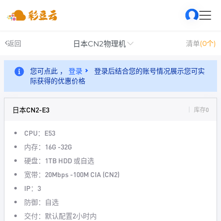
日本CN2物理机
返回
清单
(0个)
您可点此 ，
登录
登录后结合您的账号情况展示您可实
际获得的优惠价格
日本CN2-E3
库存0
CPU：E53
内存：16G -32G
硬盘：1TB HDD 或自选
宽带：20Mbps -100M CIA (CN2)
IP：3
防御：自选
交付：默认配置2小时内