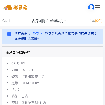
香港国际GIA物理机
返回
清单
(0个)
您可点此 ，
登录
登录后结合您的账号情况展示您可实
际获得的优惠价格
香港国际线路-E3
CPU：E3
内存：16G -32G
硬盘：1TB HDD 或自选
宽带：100M-1000M
IP：3
防御：自选
交付：默认配置2小时内