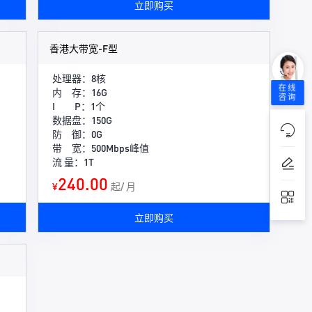
立即购买
香港大带宽-F型
处理器：8核
在线
内 存：16G
咨询
I P：1个
数据盘：150G
防 御：0G
带 宽：500Mbps峰值
流 量：1T
240.00
¥
起/ 月
立即购买