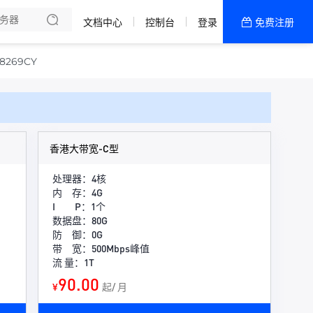
文档中心
控制台
登录
免费注册
全部产品
新闻资讯
帮助文档
269CY
热销推荐
美国高防2区[推荐]
香港大带宽-C型
防御CDN
处理器：4核
内 存：4G
香港
I P：1个
数据盘：80G
美国T级防御
防 御：0G
带 宽：500Mbps峰值
流 量：1T
香港CN2 GIA 2区
90.00
¥
起/ 月
特惠宝塔主机