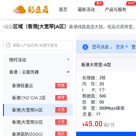
双11
HOT
首页
最新活动
产品与服务
区域（香港[大宽带]A区）
香港线路直连大陆，低延迟高带宽，适合跨境
返回
您可点此 ，
登录
登
限时活动
香港大带宽-A型
香港｜云服务器
处理器：2核
内 存：2G
香港轻量云
特惠
I P：1个
数据盘：50G
香港CN2 GIA 2区
推荐
防 御：0G
带 宽：500Mbps峰值
香港[大宽带]A区
大宽
流 量：1T
45.00
香港[大宽带]B区
大宽
¥
起/ 月
香港高防[300G]
高防