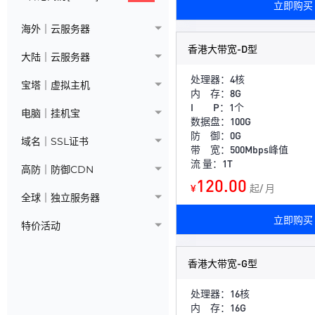
立即购买
海外｜云服务器
香港大带宽-D型
大陆｜云服务器
处理器：4核
宝塔｜虚拟主机
内 存：8G
I P：1个
电脑｜挂机宝
数据盘：100G
防 御：0G
域名｜SSL证书
带 宽：500Mbps峰值
流 量：1T
高防｜防御CDN
120.00
¥
起/ 月
全球｜独立服务器
立即购买
特价活动
香港大带宽-G型
处理器：16核
内 存：16G