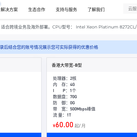
解决方案
生态合作
支持与服务
了解我们
业务及海外部署。CPU型号： Intel Xeon Platinum 8272CL/8
录后结合您的账号情况展示您可实际获得的优惠价格
香港大带宽-B型
处理器：2核
内 存：4G
I P：1个
数据盘：70G
防 御：0G
带 宽：500Mbps峰值
流 量：1T
60.00
¥
起/ 月