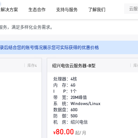
解决方案
生态合作
支持与服务
了解我们
服务，满足多样化业务需求。
录后结合您的账号情况展示您可实际获得的优惠价格
绍兴电信云服务器-B型
库存4
库
处理器：4核
内 存：4G
I P：1个
带 宽：20M峰值
系 统：Windows/Linux
数据盘：60G
防 御：50G
机 房：绍兴电信
80.00
¥
起/ 月