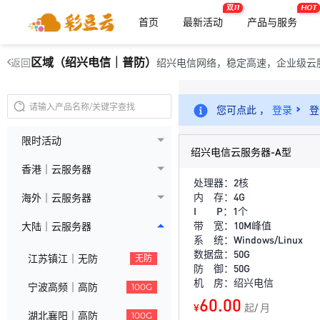
双11
HOT
首页
最新活动
产品与服务
区域（绍兴电信｜普防）
绍兴电信网络，稳定高速，企业级云
返回
您可点此 ，
登录
登
限时活动
绍兴电信云服务器-A型
香港｜云服务器
处理器：2核
内 存：4G
海外｜云服务器
I P：1个
带 宽：10M峰值
大陆｜云服务器
系 统：Windows/Linux
数据盘：50G
江苏镇江｜无防
无防
防 御：50G
机 房：绍兴电信
宁波高频｜高防
100G
60.00
¥
起/ 月
湖北襄阳｜高防
100G