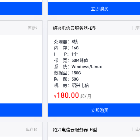
立即购买
绍兴电信云服务器-E型
库存9
库
处理器：8核
内 存：16G
I P：1个
带 宽：50M峰值
系 统：Windows/Linux
数据盘：150G
防 御：50G
机 房：绍兴电信
180.00
¥
起/ 月
立即购买
绍兴电信云服务器-H型
库存10
库