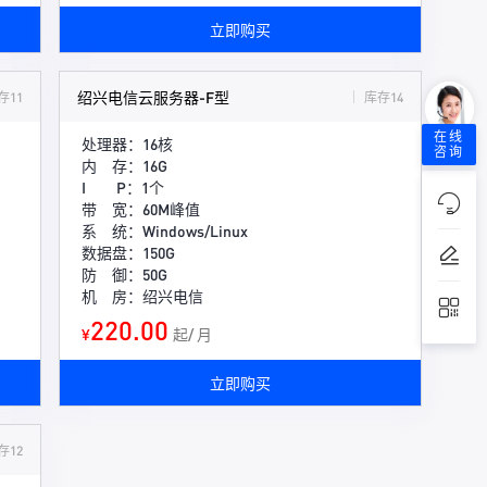
立即购买
绍兴电信云服务器-F型
存11
库存14
在线
处理器：16核
咨询
内 存：16G
I P：1个
带 宽：60M峰值
系 统：Windows/Linux
数据盘：150G
防 御：50G
机 房：绍兴电信
220.00
¥
起/ 月
立即购买
存12