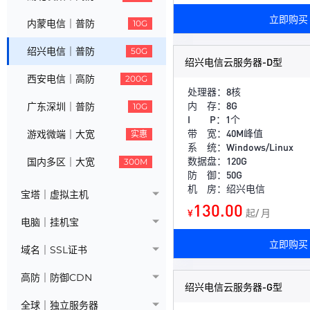
立即购买
内蒙电信｜普防
10G
绍兴电信｜普防
50G
绍兴电信云服务器-D型
西安电信｜高防
200G
处理器：8核
内 存：8G
广东深圳｜普防
10G
I P：1个
带 宽：40M峰值
游戏微端｜大宽
实惠
系 统：Windows/Linux
数据盘：120G
国内多区｜大宽
300M
防 御：50G
机 房：绍兴电信
宝塔｜虚拟主机
130.00
¥
起/ 月
电脑｜挂机宝
立即购买
域名｜SSL证书
高防｜防御CDN
绍兴电信云服务器-G型
全球｜独立服务器