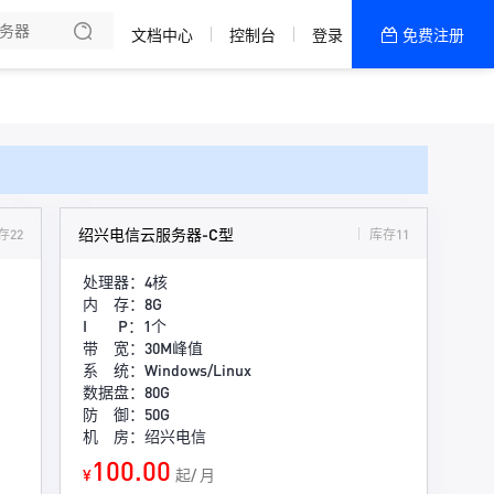
文档中心
控制台
登录
免费注册
全部产品
新闻资讯
帮助文档
热销推荐
美国高防2区[推荐]
绍兴电信云服务器-C型
存22
库存11
防御CDN
处理器：4核
内 存：8G
香港
I P：1个
带 宽：30M峰值
美国T级防御
系 统：Windows/Linux
数据盘：80G
防 御：50G
香港CN2 GIA 2区
机 房：绍兴电信
100.00
特惠宝塔主机
¥
起/ 月