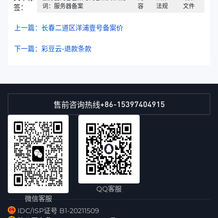
词：服务器备案
容
法规
文件
签：
上一篇：长春二道区洋浦壹号备案价
下一篇：彩豆云-退款条款
+86-15397404915
售前咨询热线
QQ客服
微信客服
IDC/ISP证号 B1-20211509