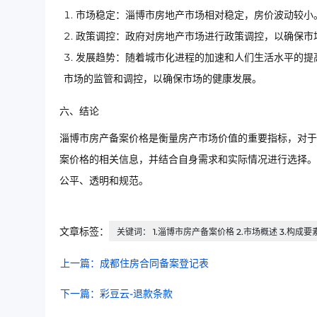
市场稳定：淄博市房地产市场相对稳定，房价波动较小
政策调控：政府对房地产市场进行政策调控，以确保市
发展趋势：随着城市化进程的加速和人们生活水平的提
市场的监管和调控，以确保市场的健康发展。
六、结论
淄博市房产备案价格是衡量房产市场价值的重要指标，对于
案价格的相关信息，并结合自身需求和实际情况进行选择。
公平、透明和规范。
文章标签：
关键词： 1.淄博市房产备案价格 2.市场概述 3.构成要
上一篇：成都住房合同备案登记表
下一篇：彩豆云-退款条款