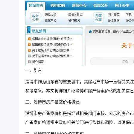
一、引言
淄博市作为山东省的重要城市，其房地产市场一直备受关注
参考意义。本文将详细介绍淄博市房产备案价格的相关信息
二、淄博市房产备案价格概述
淄博市房产备案价格是指经过相关部门审核、公示的房产市
产备案价格通常由政府相关部门进行监管和调控，以确保市
三、淄博市房产备案价格的构成