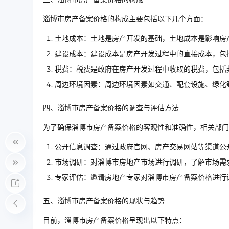
淄博市房产备案价格的构成主要包括以下几个方面：
土地成本：土地是房产开发的基础，土地成本是影响房
建设成本：建设成本是房产开发过程中的直接成本，包
税费：税费是政府在房产开发过程中收取的税费，包括
周边环境因素：周边环境因素如交通、配套设施、绿化
四、淄博市房产备案价格的调查与评估方法
为了确保淄博市房产备案价格的客观性和准确性，相关部门
公开信息调查：通过政府官网、房产交易网站等渠道公
市场调研：对淄博市房地产市场进行调研，了解市场需
专家评估：邀请房地产专家对淄博市房产备案价格进行
五、淄博市房产备案价格的现状与趋势
目前，淄博市房产备案价格呈现出以下特点：