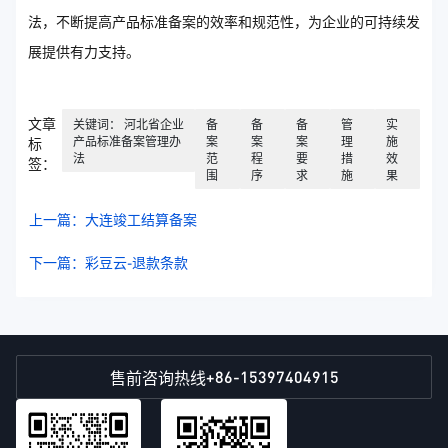
法，不断提高产品标准备案的效率和规范性，为企业的可持续发
展提供有力支持。
文章
关键词： 河北省企业
备
备
备
管
实
产品标准备案管理办
案
案
案
理
施
标
法
范
程
要
措
效
签：
围
序
求
施
果
上一篇：大连竣工结算备案
下一篇：彩豆云-退款条款
+86-15397404915
售前咨询热线