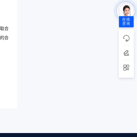
在线
咨询
取合
的合