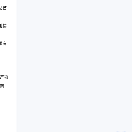
站首
地情
限有
产项
商