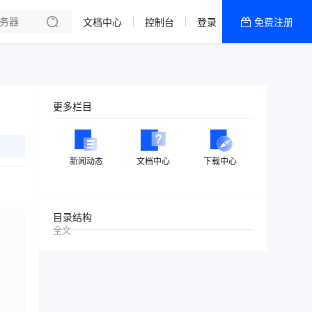
文档中心
控制台
登录
免费注册
全部产品
新闻资讯
帮助文档
更多栏目
热销推荐
美国高防2区[推荐]
新闻动态
文档中心
下载中心
防御CDN
香港
目录结构
全文
美国T级防御
香港CN2 GIA 2区
特惠宝塔主机