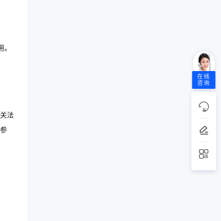
用。
在线
咨询
关法
参