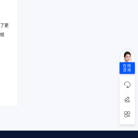
了更
规
在线
咨询