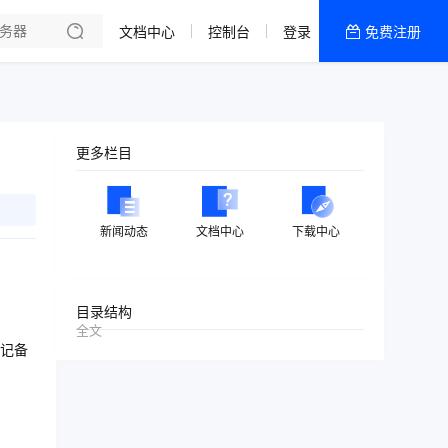
文档中心
控制台
登录
免费注册
全部产品
新闻资讯
帮助文档
更多栏目
热销推荐
美国高防2区[推荐]
新闻动态
文档中心
下载中心
防御CDN
香港
目录结构
全文
美国T级防御
记备
香港CN2 GIA 2区
特惠宝塔主机