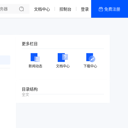
文档中心
控制台
登录
免费注册
全部产品
新闻资讯
帮助文档
更多栏目
热销推荐
美国高防2区[推荐]
新闻动态
文档中心
下载中心
防御CDN
香港
目录结构
全文
美国T级防御
香港CN2 GIA 2区
特惠宝塔主机