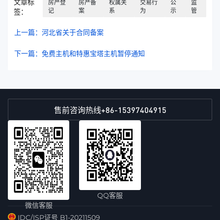
文章标
房产登
房产备
权属关
交易行
公
监
记
案
系
为
示
管
签：
上一篇：河北省关于合同备案
下一篇：免费主机和特惠宝塔主机暂停通知
+86-15397404915
售前咨询热线
QQ客服
微信客服
IDC/ISP证号 B1-20211509