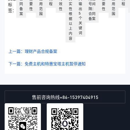
同
要
用
程
效
实
输
号间
要
用
程
标
备
性
范
性
性
出
隔：
性
范
签：
5
案
围
根
合同
围
个
据
备案
关
以
键
上
词
内
容
上一篇：理财产品合规备案
下一篇：免费主机和特惠宝塔主机暂停通知
+86-15397404915
售前咨询热线