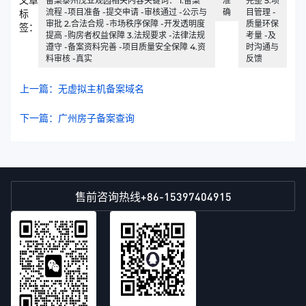
文章
备案泰州茂业观园相关内容关键词： 1.备案
准
完整 5.项
流程 -项目准备 -提交申请 -审核通过 -公示与
确
目管理 -
标
审批 2.合法合规 -市场秩序保障 -开发透明度
质量环保
签：
提高 -购房者权益保障 3.法规要求 -法律法规
考量 -及
遵守 -备案资料完善 -项目质量安全保障 4.资
时沟通与
料审核 -真实
反馈
上一篇：无虚拟主机备案域名
下一篇：广州房子备案查询
+86-15397404915
售前咨询热线