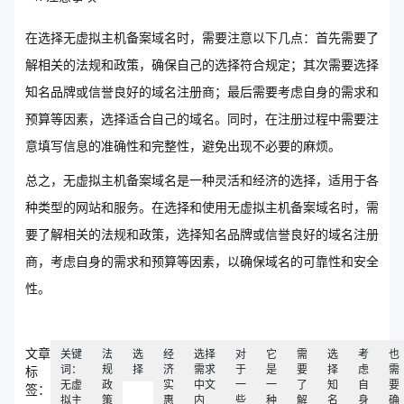
在选择无虚拟主机备案域名时，需要注意以下几点：首先需要了
解相关的法规和政策，确保自己的选择符合规定；其次需要选择
知名品牌或信誉良好的域名注册商；最后需要考虑自身的需求和
预算等因素，选择适合自己的域名。同时，在注册过程中需要注
意填写信息的准确性和完整性，避免出现不必要的麻烦。
总之，无虚拟主机备案域名是一种灵活和经济的选择，适用于各
种类型的网站和服务。在选择和使用无虚拟主机备案域名时，需
要了解相关的法规和政策，选择知名品牌或信誉良好的域名注册
商，考虑自身的需求和预算等因素，以确保域名的可靠性和安全
性。
文章
关键
法
选
经
选择
对
它
需
选
考
也
词：
规
择
济
需求
于
是
要
择
虑
需
标
无虚
政
实
中文
一
一
了
知
自
要
签：
拟主
策
惠
内
些
种
解
名
身
确