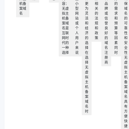
机备
容：
小
更
相
品
的
保
案域
无虚
型
为
关
牌
需
域
名
拟主
网
灵
的
或
求
名
机备
站
活
法
信
和
的
案域
或
和
规
誉
预
可
名是
个
经
和
良
算
靠
互联
人
济
政
好
等
性
网时
用
的
策
的
因
和
代的
户
选
域
素
安
一种
来
择
名
同
全
选择
说
在
注
时
性
选
册
无
择
商
虚
无
拟
虚
主
拟
机
主
备
机
案
备
域
案
名
域
具
名
有
时
方
便
快
捷