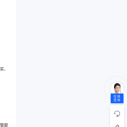
实、
在线
咨询
管部