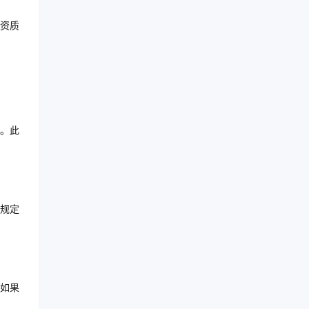
资质
。此
规定
如果