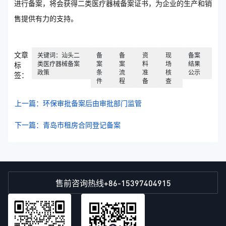
进行备案，将会获得二类医疗器械备案证书，为企业的生产和销
售提供有力的支持。
文章
关键词：汕头二
备
备
资
现
备案
类医疗器械备案
案
案
料
场
结果
标
政策
条
流
准
核
公示
签：
件
程
备
查
上一篇：环保审批备案后由审批部门监管
下一篇：青岛市租房合同登记备案
+86-15397404915
售前咨询热线