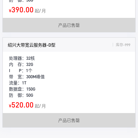
390.00
¥
起/ 月
产品已售罄
绍兴大带宽云服务器-D型
库存-999
处理器：32核
内 存：32G
I P：1个
带 宽：300M峰值
流量：1T
数据盘：150G
防 御：50G
520.00
¥
起/ 月
产品已售罄