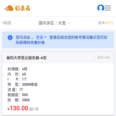
国内多区｜大宽
返回
清单
(0个)
您可点此 ，
登录
登录后结合您的账号情况展示您可实
际获得的优惠价格
襄阳大带宽云服务器-A型
库存-993
处理器：4核
内 存：4G
I P：1个
带 宽：300M峰值
流 量：1T
数据盘：50G
防 御：200G
130.00
¥
起/ 月