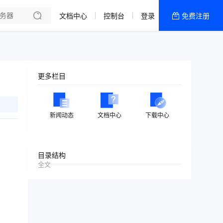
文档中心
控制台
登录
免费注册
全部产品
新闻资讯
帮助文档
更多栏目
热销推荐
美国高防2区[推荐]
新闻动态
文档中心
下载中心
防御CDN
香港
目录结构
全文
美国T级防御
香港CN2 GIA 2区
特惠宝塔主机