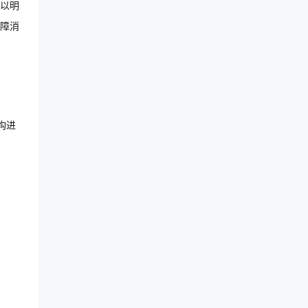
以明
障消
构进