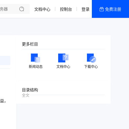
文档中心
控制台
登录
免费注册
全部产品
新闻资讯
帮助文档
更多栏目
热销推荐
美国高防2区[推荐]
新闻动态
文档中心
下载中心
防御CDN
香港
目录结构
全文
美国T级防御
益，
香港CN2 GIA 2区
特惠宝塔主机