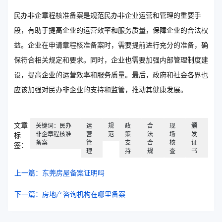
民办非企章程核准备案是规范民办非企业运营和管理的重要手
段，有助于提高企业的运营效率和服务质量，保障企业的合法权
益。企业在申请章程核准备案时，需要提前进行充分的准备，确
保符合相关规定和要求。同时，企业也需要加强内部管理制度建
设，提高企业的运营效率和服务质量。最后，政府和社会各界也
应该加强对民办非企业的支持和监管，推动其健康发展。
文章
关键词：民办
运
规
政
合
现
颁
非企章程核准
营
范
策
法
场
发
标
备案
管
支
合
核
证
签：
理
持
规
查
书
上一篇：东莞房屋备案证明吗
下一篇：房地产咨询机构在哪里备案