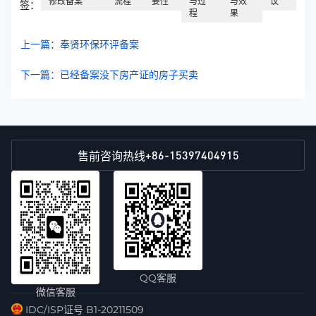
修改备案
流程
要性
与过
与效
议
签：
程
果
上一篇：奉贤环保环评备案
下一篇：已经备案没下房产证的房子买卖
+86-15397404915
售前咨询热线
QQ客服
微信客服
IDC/ISP证号 B1-20211509