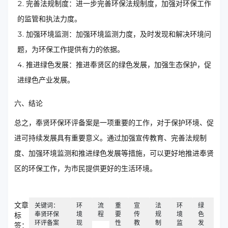
完善法规制度：进一步完善环保法规制度，加强对环保工作
的监管和执法力度。
加强环境监测：加强环境监测力度，及时发现和解决环境问
题，为环保工作提供有力的依据。
推进绿色发展：推进奉贤区的绿色发展，加强生态保护，促
进绿色产业发展。
六、结论
总之，奉贤环保环评备案是一项重要的工作，对于保护环境、促
进可持续发展具有重要意义。通过加强宣传教育、完善法规制
度、加强环境监测和推进绿色发展等措施，可以更好地推进奉贤
区的环保工作，为市民提供更好的生活环境。
文章
关键词：
环
流
重
宣
法
环
绿
奉贤环保
境
程
要
传
规
境
色
标
环评备案
现
性
教
制
监
发
签：