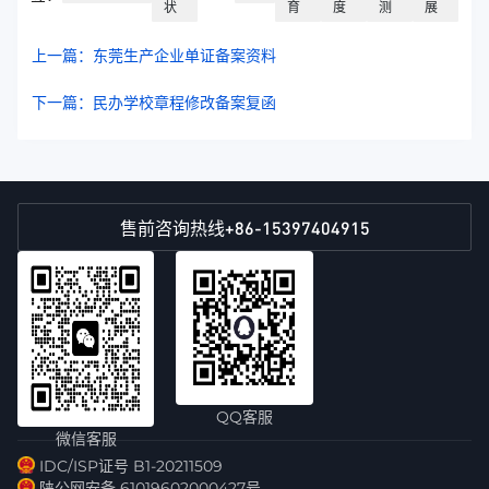
状
育
度
测
展
上一篇：东莞生产企业单证备案资料
下一篇：民办学校章程修改备案复函
+86-15397404915
售前咨询热线
QQ客服
微信客服
IDC/ISP证号 B1-20211509
陕公网安备 61019602000427号