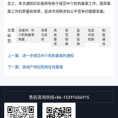
总之，本次通知的实施将有助于规范中介机构备案工作，提高备
案工作的质量和效率，促进市场秩序和公平竞争的健康发展。
文章
关键词：中
背景
具
规
监
信息
制
介机构备案
与目
体
范
管
共享
度
标
制度
的
要
措
加
机制
建
签：
求
施
强
设
上一篇：进一步规范中介机构备案的通知
下一篇：房地产经纪机构在线备案
+86-15397404915
售前咨询热线