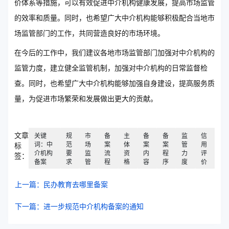
价体系等措施，可以有效促进中介机构健康发展，提高市场监管
的效率和质量。同时，也希望广大中介机构能够积极配合当地市
场监管部门的工作，共同营造良好的市场环境。
在今后的工作中，我们建议各地市场监管部门加强对中介机构的
监管力度，建立健全监管机制，加强对中介机构的日常监督检
查。同时，也希望广大中介机构能够加强自身建设，提高服务质
量，为促进市场繁荣和发展做出更大的贡献。
文章
关键
规
市
备
主
备
备
监
信
词：中
范
场
案
体
案
案
管
用
标
介机构
要
监
流
资
内
程
力
评
签：
备案
求
管
程
格
容
序
度
价
上一篇：民办教育去哪里备案
下一篇：进一步规范中介机构备案的通知