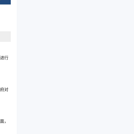
进行
府对
面，