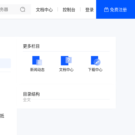
文档中心
控制台
登录
免费注册
全部产品
新闻资讯
帮助文档
更多栏目
热销推荐
美国高防2区[推荐]
新闻动态
文档中心
下载中心
防御CDN
香港
目录结构
全文
美国T级防御
香港CN2 GIA 2区
抵
特惠宝塔主机