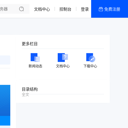
文档中心
控制台
登录
免费注册
全部产品
新闻资讯
帮助文档
更多栏目
热销推荐
美国高防2区[推荐]
新闻动态
文档中心
下载中心
防御CDN
香港
目录结构
全文
美国T级防御
香港CN2 GIA 2区
特惠宝塔主机