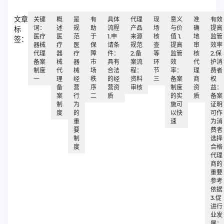
文章
关键
概
是
有
具体
代理
现
意义
准
有效
词：
述
规
助
流程
产品
场
与价
确
提高
标
医疗
医
范
于
1.申
来源
核
值 1.
地
监管
签：
器械
疗
医
保
请条
规范
查
提高
审
效率
代理
器
疗
障
件：
2.备
等
监管
核
2.保
备案
械
器
市
具有
案流
环
效
代
护消
制度
代
械
场
合法
程：
节
率：
理
费者
一
理
经
秩
的经
资料
三
备案
商
权
备
营
序
营资
审核
制度
资
益：
案
行
二
质
的实
质
备案
制
为
施可
证明
度
的
以快
可作
重
速
为消
要
费者
制
选择
度
合格
代理
商的
重要
参考
依据
3.促
进行
业发
展：