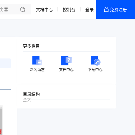
文档中心
控制台
登录
免费注册
全部产品
新闻资讯
帮助文档
更多栏目
热销推荐
美国高防2区[推荐]
新闻动态
文档中心
下载中心
防御CDN
香港
目录结构
全文
美国T级防御
香港CN2 GIA 2区
特惠宝塔主机