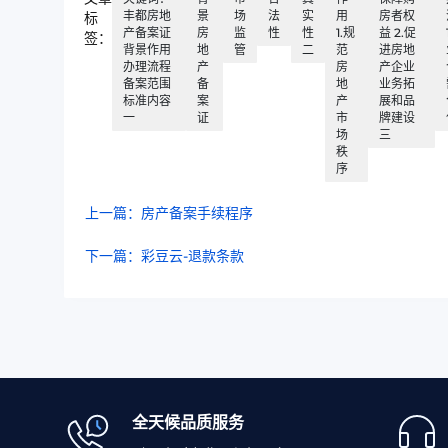
丰都房地
景
场
法
实
用
房者权
标
产备案证
房
监
性
性
1.规
益 2.促
签：
背景作用
地
管
二
范
进房地
办理流程
产
房
产企业
备案范围
备
地
业务拓
标准内容
案
产
展和品
一
证
市
牌建设
场
三
秩
序
上一篇：房产备案手续程序
下一篇：彩豆云-退款条款
全天候品质服务