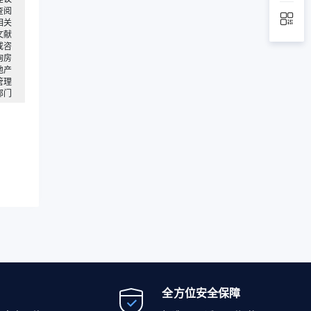
查阅
相关
文献
或咨
询房
地产
管理
部门
全方位安全保障