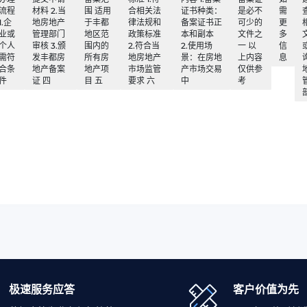
流程
材料 2.当
围 适用
合相关法
证书种类：
是必不
需
1.企
地房地产
于丰都
律法规和
备案证书正
可少的
更
业或
管理部门
地区范
政策标准
本和副本
文件之
多
个人
审核 3.颁
围内的
2.符合当
2.使用场
一 以
信
需符
发丰都房
所有房
地房地产
景：在房地
上内容
息
合条
地产备案
地产项
市场监管
产市场交易
仅供参
件
证 四
目 五
要求 六
中
考
极速服务应答
客户价值为先