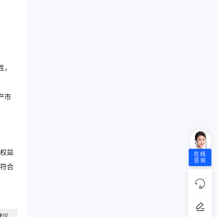
性，
产市
权益
在线
咨询
符合
建议