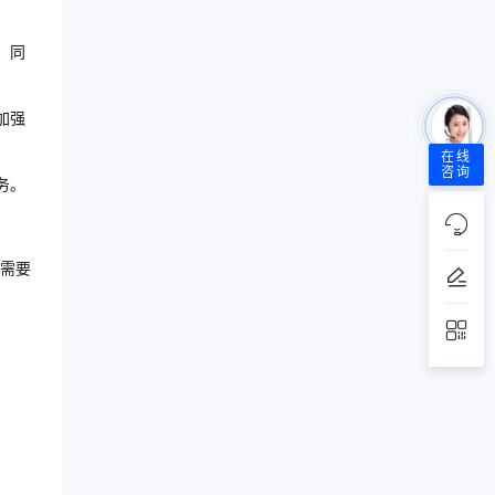
。同
加强
在线
咨询
务。
需要