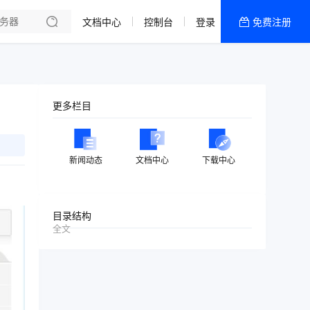
文档中心
控制台
登录
免费注册
全部产品
新闻资讯
帮助文档
更多栏目
热销推荐
美国高防2区[推荐]
新闻动态
文档中心
下载中心
防御CDN
香港
目录结构
全文
美国T级防御
香港CN2 GIA 2区
特惠宝塔主机