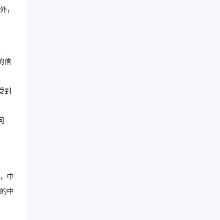
外，
的信
受到
问
，中
的中