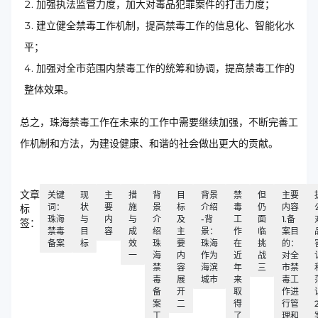
加强执法监管力度，加大对毒品犯罪案件的打击力度；
建立健全禁毒工作机制，提高禁毒工作的信息化、智能化水
平；
加强对全市范围内禁毒工作的统筹和协调，提高禁毒工作的
整体效果。
总之，珠海禁毒工作在未来的工作中需要继续加强，不断完善工
作机制和方法，为建设健康、和谐的社会做出更大的贡献。
文章
关键
现
主
措
背
目
背景
禁
但
主要
词：
状
要
施
景
标
介绍
毒
仍
内容
标
珠海
与
内
与
介
及
-背
工
面
1.备
签：
禁毒
目
容
成
绍
主
景：
作
临
案目
备案
标
效
珠
要
珠海
在
挑
的：
一
海
内
作为
近
战
对全
禁
容
海滨
年
三
市禁
毒
展
城市
来
毒工
备
开
取
作进
案
二
得
行管
工
了
理和