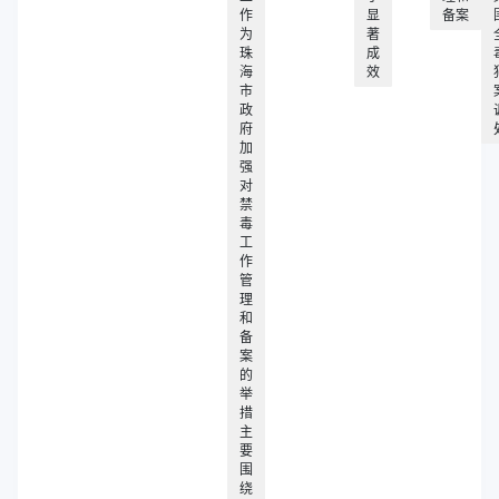
作
显
备案
为
著
珠
成
海
效
市
政
府
加
强
对
禁
毒
工
作
管
理
和
备
案
的
举
措
主
要
围
绕