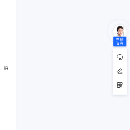
在线
咨询
，确