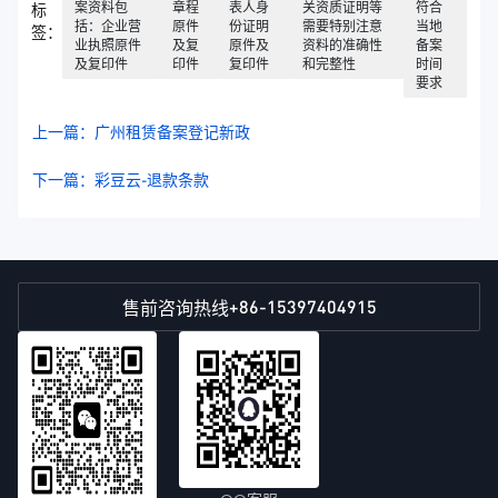
案资料包
章程
表人身
关资质证明等
符合
标
括：企业营
原件
份证明
需要特别注意
当地
签：
业执照原件
及复
原件及
资料的准确性
备案
及复印件
印件
复印件
和完整性
时间
要求
上一篇：广州租赁备案登记新政
下一篇：彩豆云-退款条款
+86-15397404915
售前咨询热线