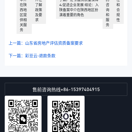
在陕
了解
4.促进企业发展 结论：入
咨
和
西地
政策
陕备案中介在陕西地区扮
询
合
区提
及要
演着重要的角色
和
规
供相
求
服
性
关服
务
务
上一篇：山东省房地产评估资质备案要求
下一篇：彩豆云-退款条款
+86-15397404915
售前咨询热线