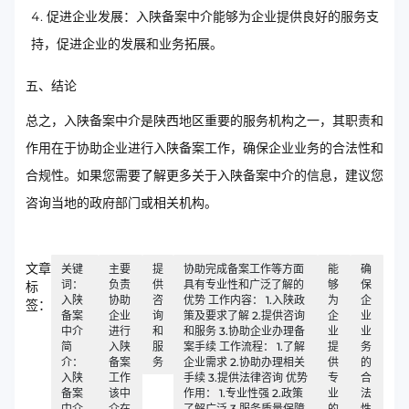
促进企业发展：入陕备案中介能够为企业提供良好的服务支
持，促进企业的发展和业务拓展。
五、结论
总之，入陕备案中介是陕西地区重要的服务机构之一，其职责和
作用在于协助企业进行入陕备案工作，确保企业业务的合法性和
合规性。如果您需要了解更多关于入陕备案中介的信息，建议您
咨询当地的政府部门或相关机构。
文章
关键
主要
提
协助完成备案工作等方面
能
确
词：
负责
供
具有专业性和广泛了解的
够
保
标
入陕
协助
咨
优势 工作内容： 1.入陕政
为
企
签：
备案
企业
询
策及要求了解 2.提供咨询
企
业
中介
进行
和
和服务 3.协助企业办理备
业
业
简
入陕
服
案手续 工作流程： 1.了解
提
务
介：
备案
务
企业需求 2.协助办理相关
供
的
入陕
工作
手续 3.提供法律咨询 优势
专
合
备案
该中
作用： 1.专业性强 2.政策
业
法
中介
介在
了解广泛 3.服务质量保障
的
性