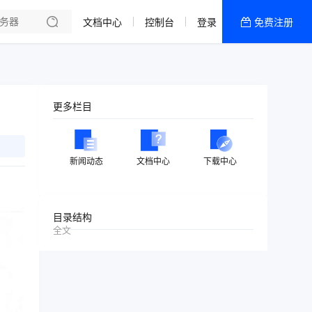
文档中心
控制台
登录
免费注册
全部产品
新闻资讯
帮助文档
更多栏目
热销推荐
美国高防2区[推荐]
新闻动态
文档中心
下载中心
防御CDN
香港
目录结构
全文
美国T级防御
香港CN2 GIA 2区
特惠宝塔主机