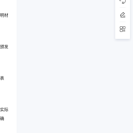
明材
颁发
表
实际
确