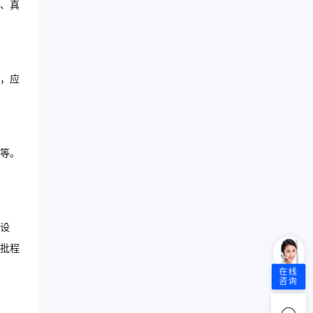
、真
，应
等。
设
批程
在线
咨询