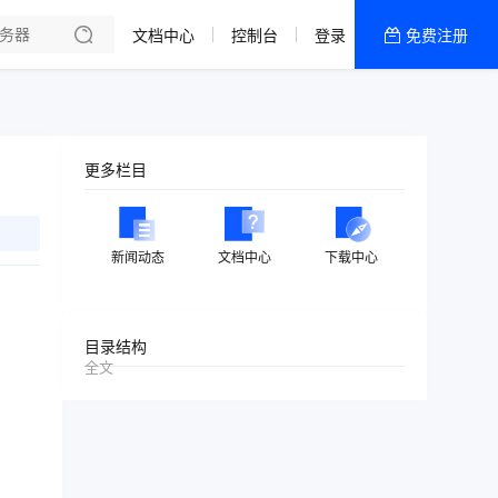
文档中心
控制台
登录
免费注册
全部产品
新闻资讯
帮助文档
更多栏目
热销推荐
美国高防2区[推荐]
新闻动态
文档中心
下载中心
防御CDN
香港
目录结构
全文
美国T级防御
香港CN2 GIA 2区
特惠宝塔主机