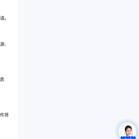
请。
源、
质
件将