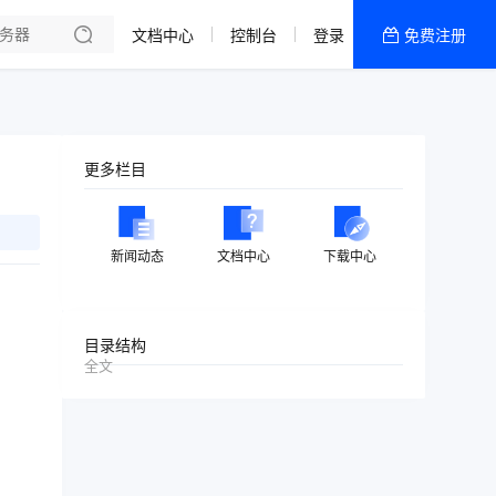
文档中心
控制台
登录
免费注册
全部产品
新闻资讯
帮助文档
更多栏目
热销推荐
美国高防2区[推荐]
新闻动态
文档中心
下载中心
防御CDN
香港
目录结构
全文
美国T级防御
香港CN2 GIA 2区
特惠宝塔主机