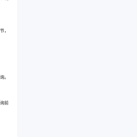
节，
询。
询前