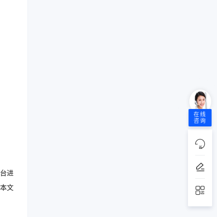
在线
咨询
台进
本文