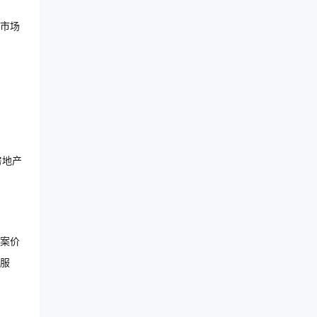
市场
房地产
案价
服