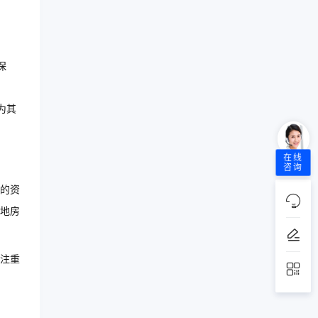
保
为其
在线
咨询
的资
地房
注重