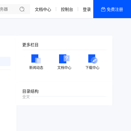
文档中心
控制台
登录
免费注册
全部产品
新闻资讯
帮助文档
更多栏目
热销推荐
美国高防2区[推荐]
新闻动态
文档中心
下载中心
防御CDN
香港
目录结构
全文
美国T级防御
香港CN2 GIA 2区
特惠宝塔主机