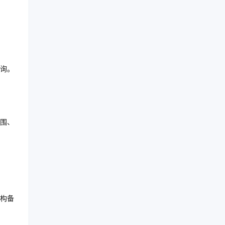
询。
围、
构备