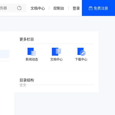
文档中心
控制台
登录
免费注册
全部产品
新闻资讯
帮助文档
更多栏目
热销推荐
美国高防2区[推荐]
新闻动态
文档中心
下载中心
防御CDN
香港
目录结构
全文
美国T级防御
香港CN2 GIA 2区
特惠宝塔主机