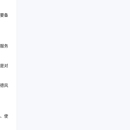
要备
服务
是对
德风
、使