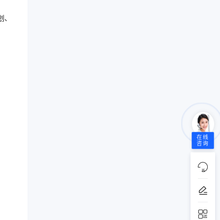
划、
在线
咨询