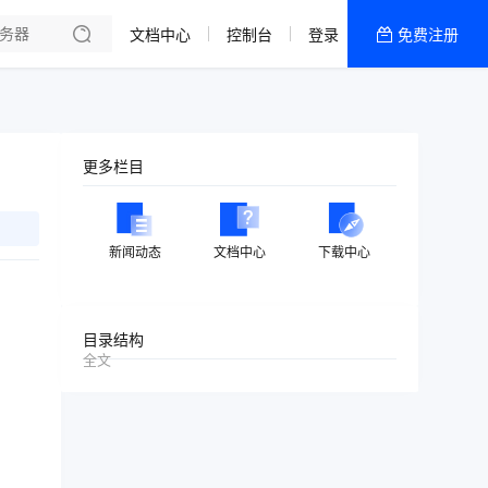
文档中心
控制台
登录
免费注册
全部产品
新闻资讯
帮助文档
更多栏目
热销推荐
美国高防2区[推荐]
新闻动态
文档中心
下载中心
防御CDN
香港
目录结构
全文
美国T级防御
香港CN2 GIA 2区
特惠宝塔主机