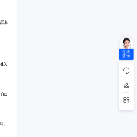
展和
在线
咨询
相关
仔细
时，