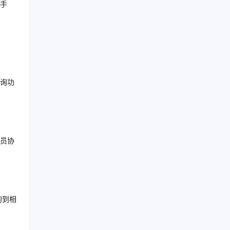
手
询功
员协
询到相