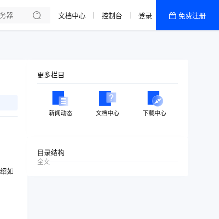
文档中心
控制台
登录
免费注册
全部产品
新闻资讯
帮助文档
更多栏目
热销推荐
美国高防2区[推荐]
新闻动态
文档中心
下载中心
防御CDN
香港
目录结构
全文
美国T级防御
绍如
香港CN2 GIA 2区
特惠宝塔主机