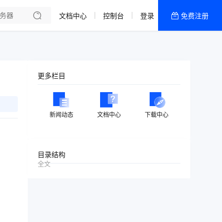
文档中心
控制台
登录
免费注册
全部产品
新闻资讯
帮助文档
更多栏目
热销推荐
美国高防2区[推荐]
新闻动态
文档中心
下载中心
防御CDN
香港
目录结构
全文
美国T级防御
香港CN2 GIA 2区
特惠宝塔主机