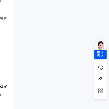
。
等方
在线
咨询
备案
。