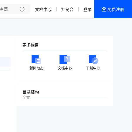
文档中心
控制台
登录
免费注册
全部产品
新闻资讯
帮助文档
更多栏目
热销推荐
美国高防2区[推荐]
新闻动态
文档中心
下载中心
防御CDN
香港
目录结构
全文
美国T级防御
香港CN2 GIA 2区
特惠宝塔主机