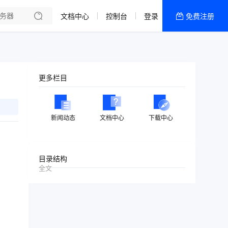
文档中心
控制台
登录
免费注册
全部产品
新闻资讯
帮助文档
更多栏目
热销推荐
美国高防2区[推荐]
新闻动态
文档中心
下载中心
防御CDN
香港
目录结构
全文
美国T级防御
香港CN2 GIA 2区
特惠宝塔主机