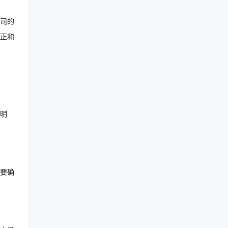
司的
正和
明
要确