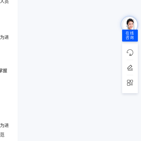
人员
在线
为进
咨询
掌握
为进
范